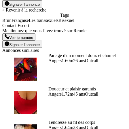
Signaler l’annonce
« Revenir à la recherche
Tags
Brun
Française
Les transsexuels
Bisexuel
Contact Escort
Mentionnez que vous l'avez trouvé sur Renole
Voir le numéro
Signaler l’annonce
Annonces similaires
Partage d'un moment doux et charnel
Angers
1.60m
26 ans
Outcall
Douceur et plaisir garantis
Angers
1.72m
45 ans
Outcall
Tendresse au fil des corps
Angers
1.64m
28 ans
Outcall