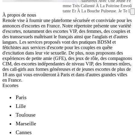
Moment Chaleureux Avec Une Jeune Fe
Suis Une Femme Polie Et Courtois J'en
Mme Très Calienté À La Poitrine Envoû
Attends De Même De Votre Part ✅ Une
Tante Et À La Bouche Pulpeuse. Je Te L
Prise De Rendez-Vous Est Faite Au Télé
À propos de nous
Aisse M’envoyer Un Message.
Phone Ou Par Message ✅ Le Rendez-Vo
Renole vise à fournir une plateforme sécurisée et conviviale pour les
Us Doit Êtres Confirmer Une Demi Heur
annonces d'escortes en France. Notre répertoire présente une variété
E Avant ✅ Merci Cordialement
d'escortes, notamment des escortes VIP, des femmes, des couples et
Sexe
des transsexuels maîtrisant le français ainsi que l'anglais et d'autres
langues. Les services proposés vont des pratiques BDSM et
Femme
Ville
fétichistes aux services d'escorte pour les couples en quête
d'excitation dans leur vie sexuelle. De plus, nous proposons des
Angoulême
Nationalité
expériences de petite amie (GFE), des jeux de rôle, des compagnons
CIM, des escortes indépendantes de niveau VIP, des femmes mûres,
Orientation
des call-girls aux formes généreuses et de jeunes escortes de plus de
18 ans qui vous envoûteront à Paris et dans d'autres grandes villes
en France.
Couleur de cheveux
Escortes
Disponibilité
Paris
Incall
Outcall
Lille
Âge
18 — 64
Toulouse
Marseille
Taille
1.35m — 2.10m
Cannes