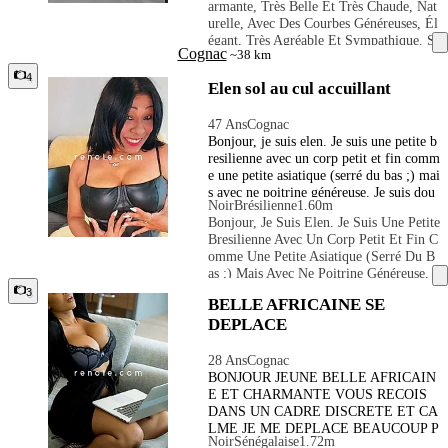
Armante, Très Belle Et Très Chaude, Nat
Assion Dans Tout Ce Que Je Fais. Pas De
Urelle, Avec Des Courbes Généreuses, Él
Perte De Temps, Seulement Gentleman.
Égant, Très Agréable Et Sympathique. S
😍 J'ai Une Hygiène Irréprochable, Et Je
Cognac
~38 km
Ouriante Et Sans Prise De Tête.
Demande En Retour Une Hygiène Irrépr
4
Ochable De Mes Clients.
Elen sol au cul accuillant
47 Ans
Cognac
Bonjour, je suis elen. Je suis une petite b
resilienne avec un corp petit et fin comm
e une petite asiatique (serré du bas ;) mai
s avec ne poitrine généreuse. Je suis dou
Noir
Brésilienne
1.60m
ce et caline avec une peau de pêche. Vou
Bonjour, Je Suis Elen. Je Suis Une Petite
s êtes un homme galants et respectueux s
Bresilienne Avec Un Corp Petit Et Fin C
achant rire, je saurai vous faire passer un
Omme Une Petite Asiatique (serré Du B
moment inoubliable. Je suis discrete et v
As ;) Mais Avec Ne Poitrine Généreuse. J
ous accuiellera dans un environnement tr
E Suis Douce Et Caline Avec Une Peau
3
anquille et confortable. ! Ne manquez pa
BELLE AFRICAINE SE
De Pêche. Vous Êtes Un Homme Galants
s l'occasion d'une rencontre différente, ri
DEPLACE
Et Respectueux Sachant Rire, Je Saurai
che en émotions, que vous n'oublierez pa
Vous Faire Passer Un Moment Inoubliab
s... J'aime donner du plaisir à mon parte
Le. Je Suis Discrete Et Vous Accuiellera
28 Ans
Cognac
naire avec beaucoup de tendresse de sens
Dans Un Environnement Tranquille Et C
BONJOUR JEUNE BELLE AFRICAIN
ualité je fait aussi des massage très relax
Onfortable. ! Ne Manquez Pas L'occasio
E ET CHARMANTE VOUS RECOIS
ant et très sensuel je saurais vous faire pa
N D'une Rencontre Différente, Riche En
DANS UN CADRE DISCRETE ET CA
sser un moment de rêve 👑💕 Mes photo
Émotions, Que Vous N'oublierez Pas...
LME JE ME DEPLACE BEAUCOUP P
s sont réelle aucuns mauvaise surprise 📸
Noir
Sénégalaise
1.72m
J'aime Donner Du Plaisir À Mon Partena
LUS ET JE PEUX VOUS RECEVOIR
uniquement avec preservatif ❌rapport na