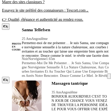
Marre des sites classiques ?
Essayez le site préféré des connaisseurs :
Tescort.com
→
👉 Qualité, élégance et authenticité au rendez-vous.
0
Sanna Tellefsen
25 Ans
Angoulême
Permettez-moi de me présenter… Je suis Sanna, une compagn
PHOTO
e norvégienne sensuelle à la nature chaleureuse, aux courbes i
EN
COURS
nvitantes et au toucher qui laisse une empreinte bien après not
re rencontre. Douce comme le miel, je révèle une facette dom
Noir
Norvégienne
1.65m
inante dès que vous êtes entre mes mains ; pour moi, chaque r
Permettez-Moi De Me Présenter… Je Suis Sanna, Une Compa
endez-vous doit être une véritable évasion : un moment fluide
Gne Norvégienne Sensuelle À La Nature Chaleureuse, Aux Co
et enivrant où vous succombez totalement à mon charme. Ima
Urbes Invitantes Et Au Toucher Qui Laisse Une Empreinte Bi
ginez le stress de la journée s'évaporer tandis que ma peau do
En Après Notre Rencontre. Douce Comme Le Miel, Je Révèle
uce glisse sur la vôtre ; chaque caresse est pensée pour détendr
Une Facette Dominante Dès Que Vous Êtes Entre Mes Mains ;
4
e, exciter et éveiller vos sens. Mon approche, empreinte de le
Massagen tantrique
Pour Moi, Chaque Rendez-Vous Doit Être Une Véritable Évas
nteur et d'une grande attention, mêle féminité passionnée et a
Ion : Un Moment Fluide Et Enivrant Où Vous Succombez Tot
utorité sensuelle pour vous laisser à la fois apaisé et exalté. M
35 Ans
Angoulême
Alement À Mon Charme. Imaginez Le Stress De La Journée
a personnalité pétillante vous mettra immédiatement à l'aise…
BONJOUR AUJOURD'HUI C'EST TO
S'évaporer Tandis Que Ma Peau Douce Glisse Sur La Vôtre ;
jusqu'au moment où vous réaliserez que vous êtes totalement s
N JOUR DE CHANCE VOUS VENEZ
Chaque Caresse Est Pensée Pour Détendre, Exciter Et Éveille
ous mon emprise.
DE TROUVER LA PERSONNE IDÉA
R Vos Sens. Mon Approche, Empreinte De Lenteur Et D'une
LE POUR VOUS OFFRIR UNE EXPÉ
Grande Attention, Mêle Féminité Passionnée Et Autorité Sens