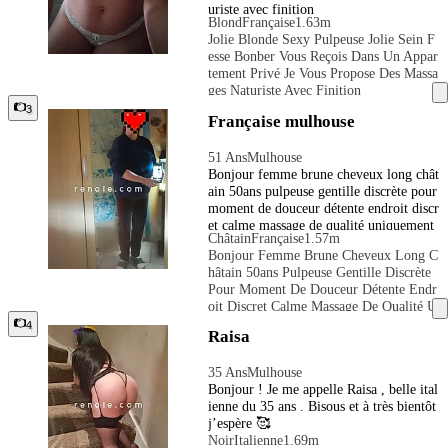
D À Tes Envies Et À Tes Attentes. Je Pro
uriste avec finition
Eler Et Sms.
Pose Aussi Des Services Exclusivement
Blond
Française
1.63m
De Bien Être: Massage Full Body, Pied,
Jolie Blonde Sexy Pulpeuse Jolie Sein F
Crâne, Papouille Précise Tes Envies Dès
Esse Bonber Vous Reçois Dans Un Appar
Ton Premier Message Pour Faciliter L’o
Tement Privé Je Vous Propose Des Massa
Rganisation D’un Rendez-Vous. Open Po
Ges Naturiste Avec Finition
Ur Filmer
3
Française mulhouse
51 Ans
Mulhouse
Bonjour femme brune cheveux long chât
ain 50ans pulpeuse gentille discrète pour
moment de douceur détente endroit discr
et calme massage de qualité uniquement
Châtain
Française
1.57m
pour pers poli respectueux courtois mur
Bonjour Femme Brune Cheveux Long C
e. Douche sur place. Ne répond pas aux
Hâtain 50ans Pulpeuse Gentille Discrète
Sms ni mail ni numéro inconnu 7j7 de 1
Pour Moment De Douceur Détente Endr
6h à 22h30. A bientôt bisous bisous
Oit Discret Calme Massage De Qualité U
Niquement Pour Pers Poli Respectueux C
4
Raisa
Ourtois Mure. Douche Sur Place. Ne Rép
Ond Pas Aux Sms Ni Mail Ni Numéro In
35 Ans
Mulhouse
Connu 7j7 De 16h À 22h30. A Bientôt Bi
Bonjour ! Je me appelle Raisa , belle ital
Sous Bisous
ienne du 35 ans . Bisous et à très bientôt
j’espère 🥰
Noir
Italienne
1.69m