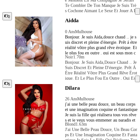
E Moment En Ma Compagnie Je Serais
Te Combler De Ton Manque Je Suis Trè
S Cochone Aimant Le Sexe Et Jouer A D
Es Jeux De Rôle Ou Autres Alors Ne Tar
2
Aidda
De Pas Et Vient Vite Me Découvrir
0 Ans
Mulhouse
Bonjour. Je suis Aida,douce chaud .. je s
uis discret et pleine d'énergie. Prêt á étre
réalité vôtre plus grand rêve érotique. Et
le plus fou en outre . qui est sous mon c
Noir
1.70m
ontrôle. j'ai le meilleurs jeux pour passer
Bonjour. Je Suis Aida,douce Chaud .. Je
un moment extraordinaire ensemble avec
Suis Discret Et Pleine D'énergie. Prêt Á
respect. Venez et ne l'oublie jamais. Pour
Étre Réalité Vôtre Plus Grand Rêve Érot
plus d'informations appelle moi Je vous
Ique. Et Le Plus Fou En Outre . Qui Est
attends! Bisous !!!
Sous Mon Contrôle. J'ai Le Meilleurs Je
5
Dilara
Ux Pour Passer Un Moment Extraordinai
Re Ensemble Avec Respect. Venez Et Ne
26 Ans
Mulhouse
L'oublie Jamais. Pour Plus D'informatio
j'ai une belle peau douce, un beau corps
Ns Appelle Moi Je Vous Attends! Bisous
et une imagination coquine et fantastique
!!!
Je suis la fille qui réalisera tous vos rêve
s et je veux vous emmener au paradis et
Blond
1.63m
retour. Je vous attends en tenue sexy et t
J'ai Une Belle Peau Douce, Un Beau Cor
alons hauts pour goûter à de nouvelles a
Ps Et Une Imagination Coquine Et Fanta
ventures, un bon service et une bonne co