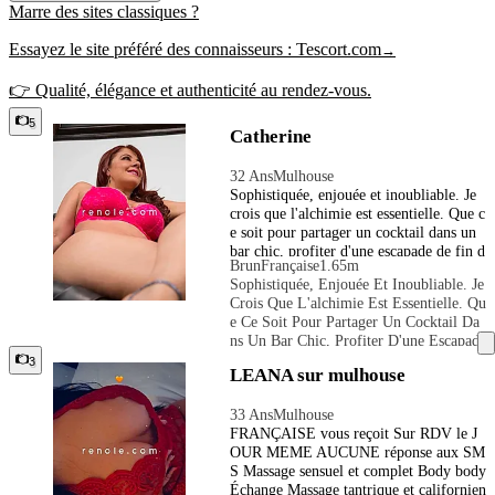
Marre des sites classiques ?
Essayez le site préféré des connaisseurs :
Tescort.com
→
👉 Qualité, élégance et authenticité au rendez-vous.
5
Catherine
32 Ans
Mulhouse
Sophistiquée, enjouée et inoubliable. Je
crois que l'alchimie est essentielle. Que c
e soit pour partager un cocktail dans un
bar chic, profiter d'une escapade de fin d
Brun
Française
1.65m
e semaine ou simplement s'évader du qu
Sophistiquée, Enjouée Et Inoubliable. Je
otidien pendant quelques heures, j'apport
Crois Que L'alchimie Est Essentielle. Qu
e chaleur, charme et une connexion auth
E Ce Soit Pour Partager Un Cocktail Da
entique à chaque rencontre. Élégante et a
Ns Un Bar Chic, Profiter D'une Escapade
ccessible, j'aime les conversations enrich
De Fin De Semaine Ou Simplement S'év
3
issantes, les aventures spontanées et mett
LEANA sur mulhouse
Ader Du Quotidien Pendant Quelques He
re les gens à l'aise. Mon style est raffiné,
Ures, J'apporte Chaleur, Charme Et Une
féminin et naturellement séduisant, avec
33 Ans
Mulhouse
Connexion Authentique À Chaque Renco
une passion pour la création d'expérience
FRANÇAISE vous reçoit Sur RDV le J
Ntre. Élégante Et Accessible, J'aime Les
s mémorables et personnalisées. Discréti
OUR MEME AUCUNE réponse aux SM
Conversations Enrichissantes, Les Avent
on, fiabilité et authenticité sont au cœur
S Massage sensuel et complet Body body
Ures Spontanées Et Mettre Les Gens À
de ma personnalité. Si vous recherchez u
Échange Massage tantrique et californien
L'aise. Mon Style Est Raffiné, Féminin