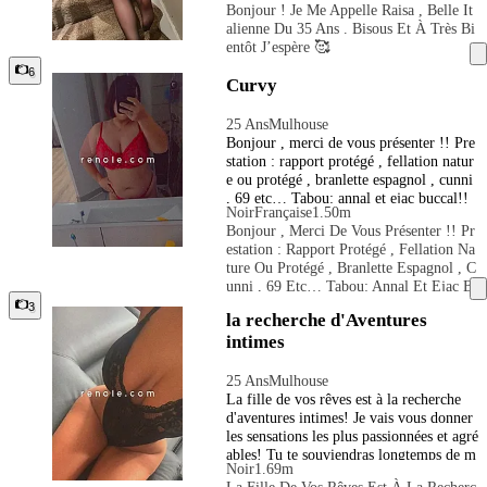
Bonjour ! Je Me Appelle Raisa , Belle It
Alienne Du 35 Ans . Bisous Et À Très Bi
Entôt J’espère 🥰
6
Curvy
25 Ans
Mulhouse
Bonjour , merci de vous présenter !! Pre
station : rapport protégé , fellation natur
e ou protégé , branlette espagnol , cunni
, 69 etc… Tabou: annal et ejac buccal!!
Noir
Française
1.50m
Tarifs : 5min 30€ 10min 40€ 15min 50€
Bonjour , Merci De Vous Présenter !! Pr
20min 60€ 30min 80€ Mes dispo et hora
Estation : Rapport Protégé , Fellation Na
ire: Lundi , Mardi —-> à partir de 19h3
Ture Ou Protégé , Branlette Espagnol , C
0 à 22h30 Mercredi—-> à partir de 14h0
Unni , 69 Etc… Tabou: Annal Et Ejac B
0 et jusqu’à 22h Jeudi et vendredi —-> à
Uccal!! Tarifs : 5min 30€ 10min 40€ 15
3
partir de 20h30 jusqu’à 23h Samedi et di
la recherche d'Aventures
Min 50€ 20min 60€ 30min 80€ Mes Dis
manche —-> à partir de 13h00 jusqu’à 2
intimes
Po Et Horaire: Lundi , Mardi —-> À Pa
3h.
Rtir De 19h30 À 22h30 Mercredi—-> À
Partir De 14h00 Et Jusqu’à 22h Jeudi Et
25 Ans
Mulhouse
Vendredi —-> À Partir De 20h30 Jusq
La fille de vos rêves est à la recherche
U’à 23h Samedi Et Dimanche —-> À Pa
d'aventures intimes! Je vais vous donner
Rtir De 13h00 Jusqu’à 23h.
les sensations les plus passionnées et agré
ables! Tu te souviendras longtemps de m
Noir
1.69m
oi. Mon corps ne te donnera pas seuleme
La Fille De Vos Rêves Est À La Recherc