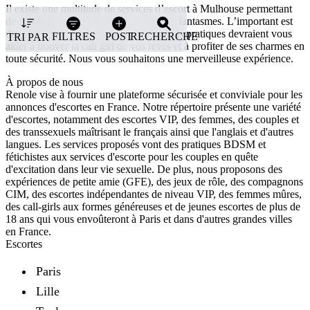
Il existe une multitude de services d’escort à Mulhouse permettant
de satisfaire toutes les envies et tous les fantasmes. L’important est
de savoir faire le bon choix. Ces conseils pratiques devraient vous
FILTRES
POST
RECHERCHE
TRI PAR
aider à trouver la call girl de vos rêves et à profiter de ses charmes en
toute sécurité. Nous vous souhaitons une merveilleuse expérience.
À propos de nous
Renole vise à fournir une plateforme sécurisée et conviviale pour les
annonces d'escortes en France. Notre répertoire présente une variété
d'escortes, notamment des escortes VIP, des femmes, des couples et
Sexe
des transsexuels maîtrisant le français ainsi que l'anglais et d'autres
langues. Les services proposés vont des pratiques BDSM et
Femme
Ville
fétichistes aux services d'escorte pour les couples en quête
d'excitation dans leur vie sexuelle. De plus, nous proposons des
Mulhouse
Nationalité
expériences de petite amie (GFE), des jeux de rôle, des compagnons
CIM, des escortes indépendantes de niveau VIP, des femmes mûres,
Orientation
des call-girls aux formes généreuses et de jeunes escortes de plus de
18 ans qui vous envoûteront à Paris et dans d'autres grandes villes
en France.
Couleur de cheveux
Escortes
Disponibilité
Paris
Incall
Outcall
Lille
Âge
18 — 64