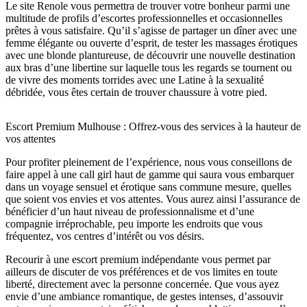
T Vaginal ⚜️ Fellation (naturelle Ou Pro
Le site Renole vous permettra de trouver votre bonheur parmi une
les 🚫 : 🚫 Rapport nature 🚫 Éjaculatio
Tégée) ⚜️ Cunnilingus (plutôt Clitoridie
n buccale, faciale ou corporelle 🚫 69 🚫
multitude de profils d’escortes professionnelles et occasionnelles
N) ⚜️ Anulingus (sur Moi) ⚜️ Toutes Po
Anal Je peux être disponible régulièreme
prêtes à vous satisfaire. Qu’il s’agisse de partager un dîner avec une
Sitions ⚜️ Masturbation Manuelle ⚜️ Pap
nt à définir ensemble Me contacter par
femme élégante ou ouverte d’esprit, de tester les massages érotiques
Ouilles / Massages ⚜️ Douche Ensembl
message WhatsApp au 0695625509 Au p
avec une blonde plantureuse, de découvrir une nouvelle destination
E (pour Rendez-Vous D’1h Minimum) I
laisir de vous rencontrer, Luna 🌸
aux bras d’une libertine sur laquelle tous les regards se tournent ou
Nterdits Non Négociables 🚫 : 🚫 Rappor
de vivre des moments torrides avec une Latine à la sexualité
T Nature 🚫 Éjaculation Buccale, Facial
débridée, vous êtes certain de trouver chaussure à votre pied.
E Ou Corporelle 🚫 69 🚫 Anal Je Peux
Être Disponible Régulièrement À Défini
R Ensemble Me Contacter Par Message
Escort Premium Mulhouse : Offrez-vous des services à la hauteur de
WhatsApp Au 0695625509 Au Plaisir D
vos attentes
E Vous Rencontrer, Luna 🌸
Pour profiter pleinement de l’expérience, nous vous conseillons de
faire appel à une call girl haut de gamme qui saura vous embarquer
dans un voyage sensuel et érotique sans commune mesure, quelles
que soient vos envies et vos attentes. Vous aurez ainsi l’assurance de
bénéficier d’un haut niveau de professionnalisme et d’une
compagnie irréprochable, peu importe les endroits que vous
fréquentez, vos centres d’intérêt ou vos désirs.
Recourir à une escort premium indépendante vous permet par
ailleurs de discuter de vos préférences et de vos limites en toute
liberté, directement avec la personne concernée. Que vous ayez
envie d’une ambiance romantique, de gestes intenses, d’assouvir