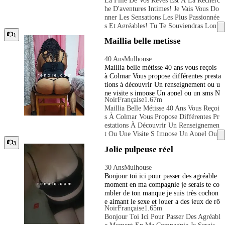
nt un plaisir vif et de belles sensations...
He D'aventures Intimes! Je Vais Vous Do
Chat, je ne te décevrai pas! Ecrivez-moi
Nner Les Sensations Les Plus Passionnée
sur WhatsApp, nous choisirons le mome
S Et Agréables! Tu Te Souviendras Long
nt et le lieu parfaits et nous nous donner
Temps De Moi. Mon Corps Ne Te Donne
1
ons l'un à l'autre. ‌télégramme Sylviabru
Maillia belle metisse
Ra Pas Seulement Un Plaisir Vif Et De B
nee je répond
Elles Sensations... Chat, Je Ne Te Décevr
40 Ans
Mulhouse
Ai Pas! Ecrivez-Moi Sur WhatsApp, Nou
Maillia belle métisse 40 ans vous reçois
S Choisirons Le Moment Et Le Lieu Par
à Colmar Vous propose différentes presta
Faits Et Nous Nous Donnerons L'un À
tions à découvrir Un renseignement ou u
L'autre. ‌télégramme Sylviabrunee Je Ré
ne visite s impose Un appel ou un sms N
Pond
Noir
Française
1.67m
e prend pas de numéros masqués Reçois
Maillia Belle Métisse 40 Ans Vous Reçoi
des personnes respectueuses au dessus de
S À Colmar Vous Propose Différentes Pr
35 ans
Estations À Découvrir Un Renseignemen
T Ou Une Visite S Impose Un Appel Ou
Un Sms Ne Prend Pas De Numéros Mas
3
Jolie pulpeuse réel
Qués Reçois Des Personnes Respectueuse
S Au Dessus De 35 Ans
30 Ans
Mulhouse
Bonjour toi ici pour passer des agréable
moment en ma compagnie je serais te co
mbler de ton manque je suis très cochon
e aimant le sexe et jouer a des jeux de rô
Noir
Française
1.65m
le ou autres alors ne tarde pas et vient vit
Bonjour Toi Ici Pour Passer Des Agréabl
e me découvrir