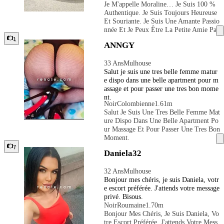
Je M'appelle Moraline… Je Suis 100 %
xpérience ensemble inoubliable et partag
Légantes Et Inoubliables.
Authentique. Je Suis Toujours Heureuse
er mes fantasmes et mes plaisirs avec des
Et Souriante. Je Suis Une Amante Passio
hommes intelligents et perspicaces qui
Nnée Et Je Peux Être La Petite Amie Par
n'ont pas peur de profiter du meilleur de
Faite Et Bien Plus Encore. J'aimerais Re
1
la vie. J'ai un grand sens de l'humour et
ANNGY
Ndre Notre Expérience Ensemble Inoubli
une personnalité chaleureuse.
Able Et Partager Mes Fantasmes Et Mes
33 Ans
Mulhouse
Plaisirs Avec Des Hommes Intelligents E
Salut je suis une tres belle femme matur
T Perspicaces Qui N'ont Pas Peur De Pro
e dispo dans une belle apartment pour m
Fiter Du Meilleur De La Vie. J'ai Un Gra
assage et pour passer une tres bon mome
Nd Sens De L'humour Et Une Personnali
nt.
Té Chaleureuse.
Noir
Colombienne
1.61m
Salut Je Suis Une Tres Belle Femme Mat
Ure Dispo Dans Une Belle Apartment Po
Ur Massage Et Pour Passer Une Tres Bon
Moment.
7
Daniela32
32 Ans
Mulhouse
Bonjour mes chéris, je suis Daniela, votr
e escort préférée. J'attends votre message
privé. Bisous.
Noir
Roumaine
1.70m
Bonjour Mes Chéris, Je Suis Daniela, Vo
Tre Escort Préférée. J'attends Votre Mess