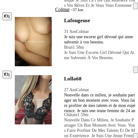
Stique Je Suis La Fille Qui Réalisera Tou
mpagnie. Si vous avez des exigences uni
S Vos Rêves Et Je Veux Vous Emmener
ques, faites-le moi savoir et j'irai en prof
Colmar
~37 km
Au Paradis Et Retour. Je Vous Attends E
ondeur pour vous découvrir les fantasme
N Tenue Sexy Et Talons Hauts Pour Goû
s et les désirs les plus cachés. Je répondr
1
Lafougeuse
Ter À De Nouvelles Aventures, Un Bon S
ai à toutes vos attentes de la manière la p
Ervice Et Une Bonne Compagnie. Si Vou
lus impeccable.Lorsque vous souhaitez v
31 Ans
Colmar
S Avez Des Exigences Uniques, Faites-L
ous échapper de votre routine et que vou
Je suis une escorte girl dévoué qui aime
E Moi Savoir Et J'irai En Profondeur Po
s voulez profiter de moi, avec moi, vous
subvenir à vos besoins.
Ur Vous Découvrir Les Fantasmes Et Les
passerez un moment merveilleux et vous
Brun
1.58m
Désirs Les Plus Cachés. Je Répondrai À
ne le regretterez pas !!!
Je Suis Une Escorte Girl Dévoué Qui Ai
Toutes Vos Attentes De La Manière La P
Me Subvenir À Vos Besoins.
Lus Impeccable.Lorsque Vous Souhaitez
Vous Échapper De Votre Routine Et Que
Vous Voulez Profiter De Moi, Avec Moi,
Vous Passerez Un Moment Merveilleux
1
Lolla68
Et Vous Ne Le Regretterez Pas !!!
27 Ans
Colmar
Nouvelle dans ce milieu, je souhaite part
ager un bon moment avec vous. Vous fai
re profiter de mes talents et de mon expé
rience. Je suis une jeune femme de 24 an
Châtain
1.59m
s, coquette et jolie. Mes photos sont 100
Nouvelle Dans Ce Milieu, Je Souhaite P
% réelles et sont récentes. Nous pouvons
Artager Un Bon Moment Avec Vous. Vou
nous rencontrer à l’hôtel ou à votre dom
S Faire Profiter De Mes Talents Et De M
icile, souhaitant rester discrète, je ne reç
On Expérience. Je Suis Une Jeune Femm
ois pas. Le premier contact se fera uniqu