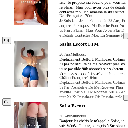
aise. Je propose ma bouche pour vous fai
Ation La Plus Agréable Paiement En Esp
re plaisir. Mais pour avoir plus de détails
Èces
contactez moi. En semaine je suis princi
Noir
Française
1.70m
palement disponible é début de soirée, et
Je Suis Une Jeune Femme De 23 Ans, Fr
le week-end l'après-midi et début de soir
Ançaise. Je Propose Ma Bouche Pour Vo
ée. Uniquement pour des hommes de plu
Us Faire Plaisir. Mais Pour Avoir Plus D
s de 35 ans avec une très bonne hygiène
E Détails Contactez Moi. En Semaine Je
si vous voulez une féllation au naturel. C
Suis Principalement Disponible É Début
5
ontact uniquement par SMS
Sasha Escort FTM
De Soirée, Et Le Week-End L'après-Mid
I Et Début De Soirée. Uniquement Pour
20 Ans
Mulhouse
Des Hommes De Plus De 35 Ans Avec U
Déplacement Belfort, Mulhouse, Colmar
Ne Très Bonne Hygiène Si Vous Voulez
Si pas possibilité de me recevoir plan vo
Une Féllation Au Naturel. Contact Uniq
iture possible 90k abonnés sur x (acteur
Uement Par SMS
x) x; itssashaxx of: itssasha **Je ne pren
Châtain
Française
1.64m
ds pas les appels.** Contactez-moi par S
Déplacement Belfort, Mulhouse, Colmar
MS ou WhatsApp. Présentez-vous dès v
Si Pas Possibilité De Me Recevoir Plan
otre premier message : la politesse et le r
Voiture Possible 90k Abonnés Sur X (ac
espect sont indispensables pour une répo
Teur X) X; Itssashaxx Of: Itssasha **Je
nse. Ceux qui m’appellent "bébé" ou "ch
Ne Prends Pas Les Appels.** Contactez-
6
érie" dès le départ seront bloqués. Bonjo
Sofia Escort
Moi Par SMS Ou WhatsApp. Présentez-
ur, moi c’est Sasha ! - Je suis née femm
Vous Dès Votre Premier Message : La Po
e, (j'ai un sexe féminin) mais je me sens
36 Ans
Mulhouse
Litesse Et Le Respect Sont Indispensables
garçon, souvent qualifiée de "garçon ma
Bonjour les chéris Je m'appelle Sofia, je
Pour Une Réponse. Ceux Qui M’appelle
nqué" ou "androgyne" - Les personnes f
suis Vénézuélienne, je reçois à Strasbour
Nt "bébé" Ou "chérie" Dès Le Départ S
ermées d'esprit s'abstenir - je suis ici pou