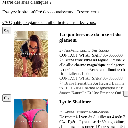
Marre des sites classiques ?
Essayez le site préféré des connaisseurs :
Tescort.com
→
👉 Qualité, élégance et authenticité au rendez-vous.
9
La quintessence du luxe et du
glamour
27 Ans
Villefranche-Sur-Saône
CONTACT WHAT’SAPP 0678536888
♡ Brune irrésistible au regard lumineux,
elle allie charme magnétique et élégance
naturelle et une présence qui illumine ch
Brun
Italienne
1.65m
aque instant ♡ Chaque rencontre devient
CONTACT WHAT’SAPP 0678536888
une expérience raffinée, exclusive et mé
♡ Brune Irrésistible Au Regard Lumine
morable. ♡Paola se distingue par son att
Ux, Elle Allie Charme Magnétique Et Él
itude libre, son ouverture d’esprit et son
Égance Naturelle Et Une Présence Qui Il
sens inné de la séduction chic. ♡ Bisexu
Lumine Chaque Instant ♡ Chaque Renco
7
elle et libertine, j’offre une compagnie r
Lydie Shalimer
Ntre Devient Une Expérience Raffinée,
affinée aux personnes en quête d’une pré
Exclusive Et Mémorable. ♡Paola Se Di
sence captivante, moderne et pleine d’ass
39 Ans
Villefranche-Sur-Saône
Stingue Par Son Attitude Libre, Son Ouv
urance. ♡ Toujours souriante, parfaitem
De retour à Lyon du 8 juillet au 4 août 2
Erture D’esprit Et Son Sens Inné De La
ent soignée et d’un professionnalisme irr
024. Egérie Lyonnaise de 39 ans, câline,
Séduction Chic. ♡ Bisexuelle Et Liberti
éprochable, je sait créer une atmosphère
allumeuse et assumée. D’une sensualité t
Ne, J’offre Une Compagnie Raffinée Au