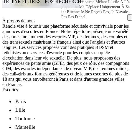
FILTRES
POST
RECHERCHE
TRI PAR
Véritable Hédoniste Mêlant L'utile À L'a
Gréable Je Me Déplace Uniquement À Sa
Int Etienne Je Ne Reçois Pas, Je N'avale
Pas Pas D'anal,
À propos de nous
Renole vise à fournir une plateforme sécurisée et conviviale pour les
annonces d'escortes en France. Notre répertoire présente une variété
d'escortes, notamment des escortes VIP, des femmes, des couples et
Sexe
des transsexuels maîtrisant le français ainsi que l'anglais et d'autres
langues. Les services proposés vont des pratiques BDSM et
Femme
Ville
fétichistes aux services d'escorte pour les couples en quête
d'excitation dans leur vie sexuelle. De plus, nous proposons des
Villefranche-sur-Saône
Nationalité
expériences de petite amie (GFE), des jeux de rôle, des compagnons
CIM, des escortes indépendantes de niveau VIP, des femmes mûres,
Orientation
des call-girls aux formes généreuses et de jeunes escortes de plus de
18 ans qui vous envoûteront à Paris et dans d'autres grandes villes
en France.
Couleur de cheveux
Escortes
Disponibilité
Paris
Incall
Outcall
Lille
Âge
18 — 64
Toulouse
Marseille
Taille
1.35m — 2.10m