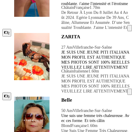
à la fois glamour, agréable et profondém
roublante, j'aime l'intensité et l'érotisme
X Personnes En Quête D’une Présence C
ent complice. ☎️contact whatsapp 06785
Châtain
Française
1.70m
des premières rencontres. Je rencontre u
Aptivante, Moderne Et Pleine D’assuranc
36888
De Retour À Lyon Du 8 Juillet Au 4 Ao
ne clientèle de choix, le temps d'un insta
E. ♡ Toujours Souriante, Parfaitement S
Ût 2024. Egérie Lyonnaise De 39 Ans, C
nt ou d'une soirée, laisser le feeling s’ins
Oignée Et D’un Professionnalisme Irrépr
Âline, Allumeuse Et Assumée. D’une Sen
taller, et la magie opérer Véritable profe
Ochable, Je Sait Créer Une Atmosphère
Sualité Troublante, J'aime L'intensité Et
ssionnelle libérée et séduisante, mes qual
À La Fois Glamour, Agréable Et Profon
L'érotisme Des Premières Rencontres. Je
2
ités principales sont la discrétion, la géné
Dément Complice. ☎️contact Whatsapp
ZARITA
Rencontre Une Clientèle De Choix, Le T
rosité et la délicatesse. A découvrir... Fél
0678536888
Emps D'un Instant Ou D'une Soirée, Lais
ine, tendre et super sexy.
27 Ans
Villefranche-Sur-Saône
Ser Le Feeling S’installer, Et La Magie
JE SUIS UNE JEUNE PITI ITALIANA
Opérer Véritable Professionnelle Libérée
MON PROFIL EST AUTHENTIQUE
Et Séduisante, Mes Qualités Principales
MES PHOTOS SONT 100% REELLES
Sont La Discrétion, La Générosité Et La
VEUILLEZ LIRE ATTENTIVEMENT
Délicatesse. A Découvrir... Féline, Tendr
Châtain
Italienne
1.60m
MON TEXTE EN ENTIER ET SUIVR
E Et Super Sexy.
JE SUIS UNE JEUNE PITI ITALIANA
E LES INSTRUCTIONS AVANT DE M
MON PROFIL EST AUTHENTIQUE
E CONTACTER PAR TELEPHONE S
MES PHOTOS SONT 100% REELLES
VP! MERCI
VEUILLEZ LIRE ATTENTIVEMENT
MON TEXTE EN ENTIER ET SUIVR
3
Belle
E LES INSTRUCTIONS AVANT DE M
E CONTACTER PAR TELEPHONE S
50 Ans
Villefranche-Sur-Saône
VP! MERCI
Une suis une femme très chaleureuse. Av
ec ces forme. Et très câlin
Blond
Française
1.60m
Une Suis Une Femme Très Chaleureuse.